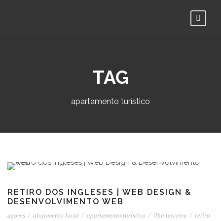
TAG
apartamento turístico
RETIRO DOS INGLESES | WEB DESIGN &
DESENVOLVIMENTO WEB
açores
/
alojamento local
/
apartamento turístico
/
ilha terceira
/
retiro