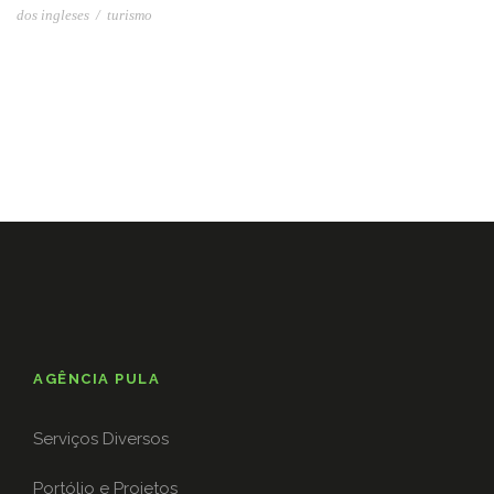
dos ingleses
/
turismo
AGÊNCIA PULA
Serviços Diversos
Portólio e Projetos