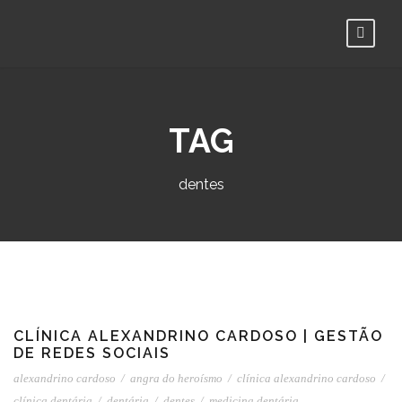
TAG
dentes
CLÍNICA ALEXANDRINO CARDOSO | GESTÃO
DE REDES SOCIAIS
alexandrino cardoso
/
angra do heroísmo
/
clínica alexandrino cardoso
/
clínica dentária
/
dentária
/
dentes
/
medicina dentária