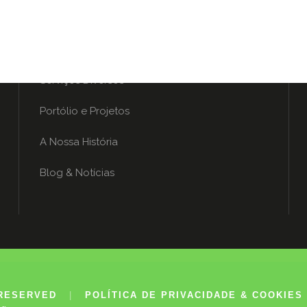
AGÊNCIA PULA
Serviços Diversos
Portólio e Projetos
A Nossa História
Blog & Notícias
 RESERVED
|
POLÍTICA DE PRIVACIDADE & COOKIES