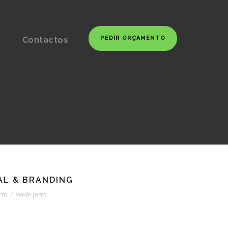
PEDIR ORÇAMENTO
Contactos
UAL & BRANDING
rro
/
verde jarro