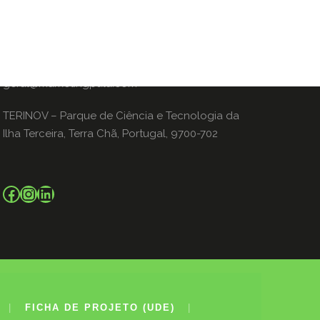
FALE CONNOSCO!
geral@marketingpula.com
TERINOV – Parque de Ciência e Tecnologia da
Ilha Terceira, Terra Chã, Portugal, 9700-702
Facebook
Instagram
LinkedIn
|
FICHA DE PROJETO (UDE)
|