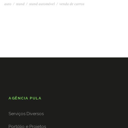
auto
/
stand
/
stand automóvel
/
venda de carros
AGÊNCIA PULA
Serviços Diversos
Portólio e Projetos