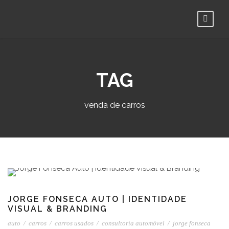
TAG
venda de carros
JORGE FONSECA AUTO | IDENTIDADE
VISUAL & BRANDING
auto
/
carros
/
carros usados
/
consultoria automóvel
/
jorge fonseca